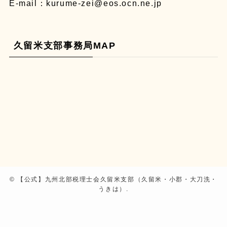
E-mail：
kurume-zei@eos.ocn.ne.jp
久留米支部事務局MAP
©
【公式】九州北部税理士会久留米支部（久留米・小郡・大刀洗・
うきは）.